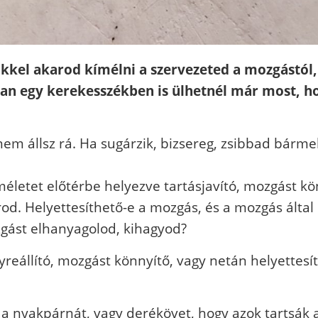
el akarod kímélni a szervezeted a mozgástól, 
ban egy kerekesszékben is ülhetnél már most, h
 nem állsz rá. Ha sugárzik, bizsereg, zsibbad bárm
méletet előtérbe helyezve tartásjavító, mozgást k
rod. Helyettesíthető-e a mozgás, és a mozgás által
zgást elhanyagolod, kihagyod?
elyreállító, mozgást könnyítő, vagy netán helyettes
 a nyakpárnát, vagy derékövet, hogy azok tartsák 