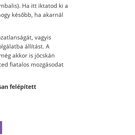
alis). Ha itt iktatod ki a
hogy később, ha akarnál
zatlanságát, vagyis
álatba állítást. A
 még akkor is jócskán
eted fiatalos mozgásodat
an felépített