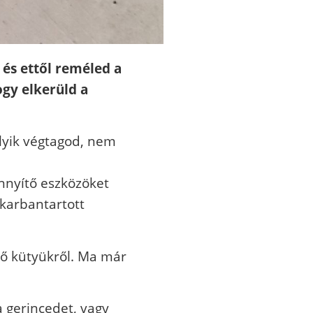
és ettől reméled a
ogy elkerüld a
elyik végtagod, nem
önnyítő eszközöket
 karbantartott
ítő kütyükről. Ma már
a gerincedet, vagy