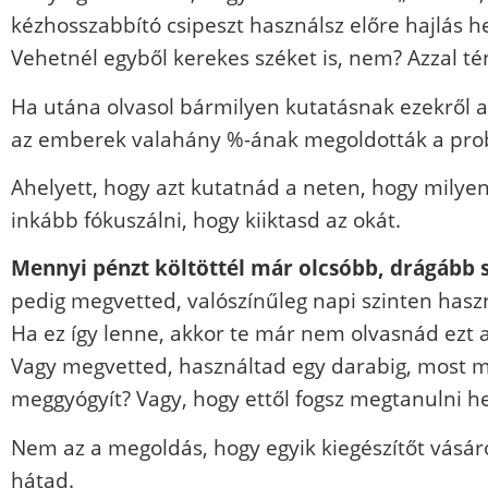
kézhosszabbító csipeszt használsz előre hajlás 
Vehetnél egyből kerekes széket is, nem? Azzal 
Ha utána olvasol bármilyen kutatásnak ezekről a 
az emberek valahány %-ának megoldották a pro
Ahelyett, hogy azt kutatnád a neten, hogy milyen
inkább fókuszálni, hogy kiiktasd az okát.
Mennyi pénzt költöttél már olcsóbb, drágább
pedig megvetted, valószínűleg napi szinten haszná
Ha ez így lenne, akkor te már nem olvasnád ezt a
Vagy megvetted, használtad egy darabig, most meg
meggyógyít? Vagy, hogy ettől fogsz megtanulni hel
Nem az a megoldás, hogy egyik kiegészítőt vásár
hátad.