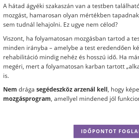
A hátad ágyéki szakaszán van a testben található
mozgást, hamarosan olyan mértékben tapadnak le,
sem tudnál lehajolni. Ez ugye nem célod?
Viszont, ha folyamatosan mozgásban tartod a tes
minden irányba – amelybe a test eredendően képe
rehabilitáció mindig nehéz és hosszú idő. Ha már 
megéri, mert a folyamatosan karban tartott „alka
is.
Nem
drága
segédeszköz arzenál kell
, hogy képes
mozgásprogram
, amellyel mindened jól funkcio
IDŐPONTOT FOGLAL