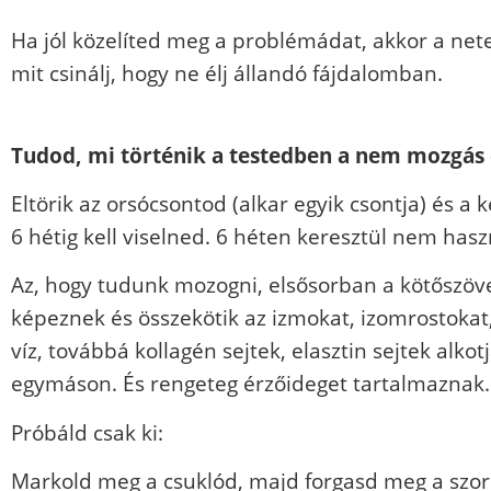
Ha jól közelíted meg a problémádat, akkor a net
mit csinálj, hogy ne élj állandó fájdalomban.
Tudod, mi történik a testedben a nem mozgá
Eltörik az orsócsontod (alkar egyik csontja) és a
6 hétig kell viselned. 6 héten keresztül nem has
Az, hogy tudunk mozogni, elsősorban a kötőszöv
képeznek és összekötik az izmokat, izomrostokat,
víz, továbbá kollagén sejtek, elasztin sejtek alkot
egymáson. És rengeteg érzőideget tartalmaznak. 
Próbáld csak ki:
Markold meg a csuklód, majd forgasd meg a szorít