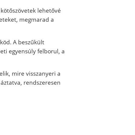
a kötőszövetek lehetővé
öveteket, megmarad a
ököd. A beszűkült
ti egyensúly felborul, a
elik, mire visszanyeri a
rnáztatva, rendszeresen