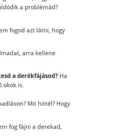
goldódik a problémád?
em fogod azt látni, hogy
lmadat, arra kellene
esd a derékfájásod?
Ha
 okok is.
padláson? Mit hittél? Hogy
em fog fájni a derekad,