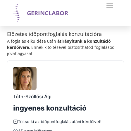
GERINCLABOR
Előzetes időpontfoglalás konzultációra
A foglalás elküldése után
átirányítunk a konzultáció
kérdőívére
. Ennek kitöltésével biztosíthatod foglalásod
jóváhagyását!
Tóth-Szőllősi Ági
ingyenes konzultáció
Töltsd ki az időpontfoglalás utáni kérdőívet!
45 perc időtartam